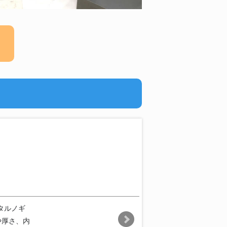
タルノギ
や厚さ、内