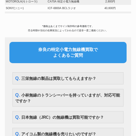
MOTOROLA(モトローラ)
CA70A 特定小電力無線機
2,800円
SONY(ソニー)
ICF-6800A BCLラジオ
40,600円
GX-747dbx オープンリールデッ
AKAI(アカイ)
175,000円
キ
TEAC(ティアック)
*価格はあくまでサイト制作時の参考価格です。
A-6100 オープンリールテープ
18,900円
売る時期や当社の在庫状況によってかわるので是非一度ご連絡ください。
SX-Ⅱ-c90 exⅡ c50 カセットテ
Nakamichi(ナカミチ)
28,000円
ープ まとめて
TDS3054C デジタルオシロスコ
Tektronix(テクトロニクス)
49,000円
奈良の特定小電力無線機買取で
ープ
よくあるご質問
D-TECT200JP コンクリート探
BOSCH(ボッシュ)
49,000円
知機
AR8600 アマチュア無線 オール
AOR(エーオーアール)
43,400円
モードレシーバー
Q. 三栄無線の製品は買取してもらえますか？
R-300 コミュニケーションレシ
TRIO(トリオ)
21,000円
ーバー
TRIO(トリオ)
HR-9 アマチュア無線
21,700円
Q. 小林無線のトランシーバーを持っていますが、対応可能
DJ-DPS70 ハンディトランシー
ALINKO(アルインコ)
14,000円
ですか？
バー
Q. 日本無線（JRC）の無線機は買取可能ですか？
Q. アイコム製の無線機を売りたいのですが？