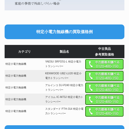
特定小電力無線機の買取価格例
中古美品
カテゴリ
製品名
参考買取価格
YAESU SRFD51-L 特定小電力
特定小電力無線機
トランシーバー
KENWOOD UBZ-LU20 特定小
特定小電力無線機
電力トランシーバー
アルインコ DJ-P240 特定小電力
特定小電力無線機
トランシーバー
アイコム IC-M73J 特定小電力ト
特定小電力無線機
ランシーバー
スタンダード FTH-314 特定小電
特定小電力無線機
力トランシーバー
ケンウッド DEMITOS UBZ-
特定小電力無線機
LS20 特定小電力トランシーバー