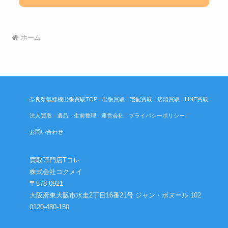
ホーム
奈良県無線機出張買取TOP
出張買取
宅配買取
店頭買取
LINE買取
法人買取
遺品・生前整理
運営会社
プライバシーポリシー
お問い合わせ
買取専門店Tコレ
株式会社コクメイ
〒578-0921
大阪府東大阪市水走2丁目16番21号 ジャン・ボヌール 102
0120-480-150