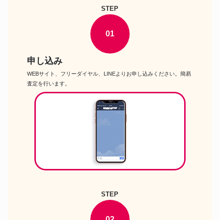
電力トランシーバー
STEP
アルインコ ロングアンテナ DJ-
特定小電力無線機
R200DL 多機能特定小電力トラ
ンシーバー
01
アイコム IC-4120 特定小電力ト
特定小電力無線機
ランシーバー
申し込み
Vertex Standard 特定小電力トラ
特定小電力無線機
ンシーバー用 中継器
WEBサイト、フリーダイヤル、LINEよりお申し込みください。簡易
査定を行います。
STEP
02