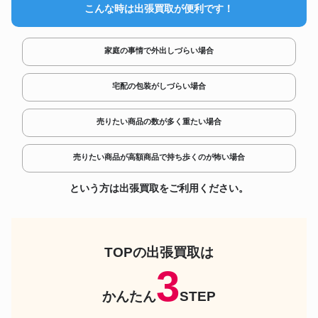
こんな時は出張買取が便利です！
アイコム ショートアンテナモデ
特定小電力無線機
ル IC-4350 特定小電力トランシ
ーバー
アルインコ DJ-P300 特定小電力
家庭の事情で外出しづらい場合
特定小電力無線機
トランシーバー
スタンダード FT-60 特定小電力
特定小電力無線機
宅配の包装がしづらい場合
トランシーバー
アイコム IC-4120BT 特定小電力
特定小電力無線機
トランシーバー
売りたい商品の数が多く重たい場合
ブルーセンチュリー BC-27R 特
特定小電力無線機
定小電力トランシーバー
売りたい商品が高額商品で持ち歩くのが怖い場合
ALINCO DJ-PB20BA 特定小電
特定小電力無線機
力トランシーバー
という方は出張買取をご利用ください。
スタンダード FTH-214 特定小電
特定小電力無線機
力トランシーバー
ケンウッド UBZ-M51SE 特定小
特定小電力無線機
電力トランシーバー
TOPの出張買取は
ケンウッド UBZ-M31E-B 特定小
特定小電力無線機
電力トランシーバー
3
ケンウッド UTB-10 特定小電力
特定小電力無線機
トランシーバー
かんたん
STEP
アイコム IC-DRC1MK2 特定小
特定小電力無線機